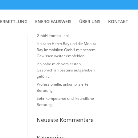
Neueste Beiträge
ERMITTLUNG
ENERGIEAUSWEIS
ÜBER UNS
KONTAKT
Top Erfahrung mit Monika BAY
GmbH Immobilien!
Ich kann Herrn Bay und die Monika
Bay Immobilien GmbH mit bestem
Gewissen weiter empfehlen.
Ich habe mich vom ersten
Gespräch an bestens aufgehoben
gefühlt
Professionelle, unkomplizierte
Beratung
Sehr kompetente und freundliche
Beratung
Neueste Kommentare
Kategorien