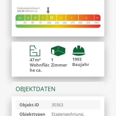
Endenergieverbrauch
102,90
kWh/(m²·a)
D
A+
A
B
C
E
F
G
H
0
25
50
75
100
125
150
175
200
225
250+
1993
47 m²
1
Baujahr
Wohnfläc
Zimmer
he ca.
OBJEKTDATEN
Objekt-ID
30363
Objekttypen
Etagenwohnung,