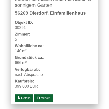
sonnigem Garten
56269 Dierdorf, Einfamilienhaus
Objekt-ID:
30291
Zimmer:
5
Wohnfläche ca.:
140 m²
Grund­stück ca.:
666 m²
Verfügbar ab:
nach Absprache
Kaufpreis:
399.000 EUR
Details
merken