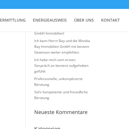
Neueste Beiträge
ERMITTLUNG
ENERGIEAUSWEIS
ÜBER UNS
KONTAKT
Top Erfahrung mit Monika BAY
GmbH Immobilien!
Ich kann Herrn Bay und die Monika
Bay Immobilien GmbH mit bestem
Gewissen weiter empfehlen.
Ich habe mich vom ersten
Gespräch an bestens aufgehoben
gefühlt
Professionelle, unkomplizierte
Beratung
Sehr kompetente und freundliche
Beratung
Neueste Kommentare
Kategorien