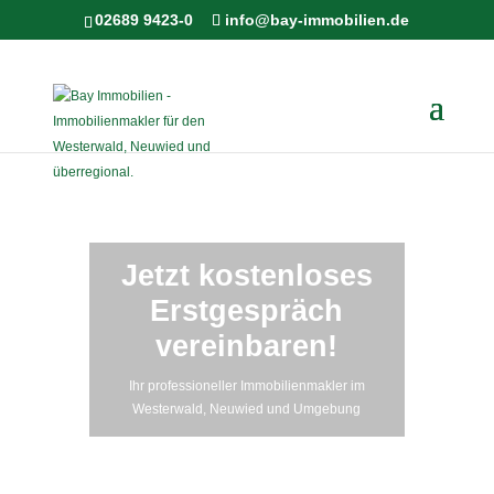
02689 9423-0
info@bay-immobilien.de
Jetzt kostenloses
Erstgespräch
vereinbaren!
Ihr professioneller Immobilienmakler im
Westerwald, Neuwied und Umgebung