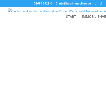
02689 9423-0
info@bay-immobilien.de
hrhr
START
IMMOBILIENV