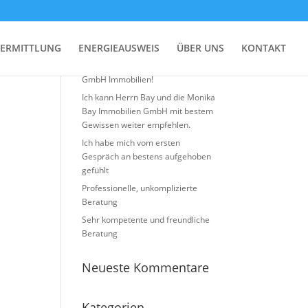
Neueste Beiträge
ERMITTLUNG
ENERGIEAUSWEIS
ÜBER UNS
KONTAKT
Top Erfahrung mit Monika BAY
GmbH Immobilien!
Ich kann Herrn Bay und die Monika
Bay Immobilien GmbH mit bestem
Gewissen weiter empfehlen.
Ich habe mich vom ersten
Gespräch an bestens aufgehoben
gefühlt
Professionelle, unkomplizierte
Beratung
Sehr kompetente und freundliche
Beratung
Neueste Kommentare
Kategorien