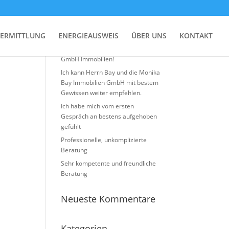
Neueste Beiträge
ERMITTLUNG
ENERGIEAUSWEIS
ÜBER UNS
KONTAKT
Top Erfahrung mit Monika BAY
GmbH Immobilien!
Ich kann Herrn Bay und die Monika
Bay Immobilien GmbH mit bestem
Gewissen weiter empfehlen.
Ich habe mich vom ersten
Gespräch an bestens aufgehoben
gefühlt
Professionelle, unkomplizierte
Beratung
Sehr kompetente und freundliche
Beratung
Neueste Kommentare
Kategorien