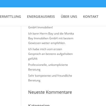
Neueste Beiträge
ERMITTLUNG
ENERGIEAUSWEIS
ÜBER UNS
KONTAKT
Top Erfahrung mit Monika BAY
GmbH Immobilien!
Ich kann Herrn Bay und die Monika
Bay Immobilien GmbH mit bestem
Gewissen weiter empfehlen.
Ich habe mich vom ersten
Gespräch an bestens aufgehoben
gefühlt
Professionelle, unkomplizierte
Beratung
Sehr kompetente und freundliche
Beratung
Neueste Kommentare
Kategorien