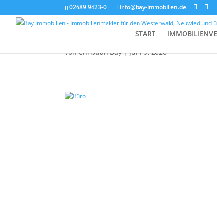
02689 9423-0
info@bay-immobilien.de
Büro
START
IMMOBILIENV
von
Christian Bay
|
Juni 9, 2026