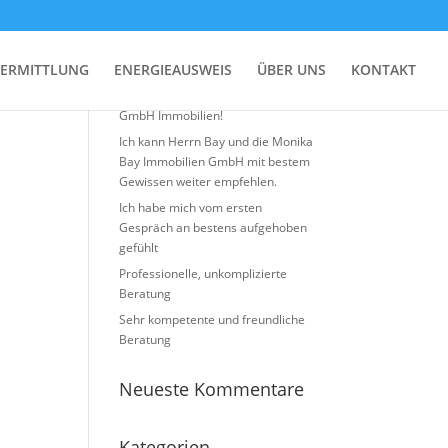
Neueste Beiträge
ERMITTLUNG
ENERGIEAUSWEIS
ÜBER UNS
KONTAKT
Top Erfahrung mit Monika BAY
GmbH Immobilien!
Ich kann Herrn Bay und die Monika
Bay Immobilien GmbH mit bestem
Gewissen weiter empfehlen.
Ich habe mich vom ersten
Gespräch an bestens aufgehoben
gefühlt
Professionelle, unkomplizierte
Beratung
Sehr kompetente und freundliche
Beratung
Neueste Kommentare
Kategorien