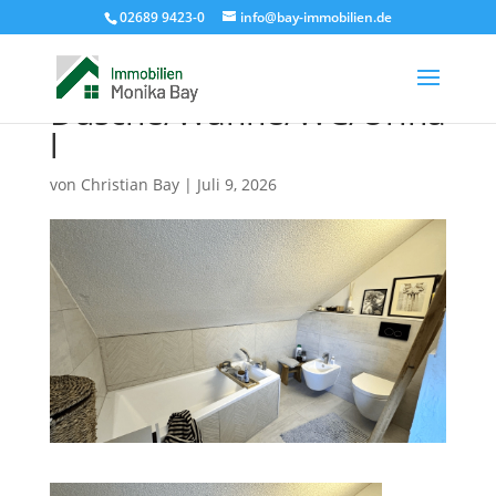
02689 9423-0
info@bay-immobilien.de
Badezimmer mit
Dusche/Wanne/WC/Urina
l
von
Christian Bay
|
Juli 9, 2026