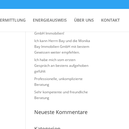
Neueste Beiträge
ERMITTLUNG
ENERGIEAUSWEIS
ÜBER UNS
KONTAKT
Top Erfahrung mit Monika BAY
GmbH Immobilien!
Ich kann Herrn Bay und die Monika
Bay Immobilien GmbH mit bestem
Gewissen weiter empfehlen.
Ich habe mich vom ersten
Gespräch an bestens aufgehoben
gefühlt
Professionelle, unkomplizierte
Beratung
Sehr kompetente und freundliche
Beratung
Neueste Kommentare
Kategorien