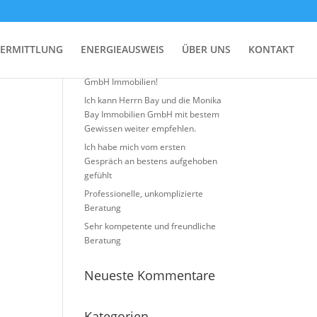
Neueste Beiträge
ERMITTLUNG
ENERGIEAUSWEIS
ÜBER UNS
KONTAKT
Top Erfahrung mit Monika BAY
GmbH Immobilien!
Ich kann Herrn Bay und die Monika
Bay Immobilien GmbH mit bestem
Gewissen weiter empfehlen.
Ich habe mich vom ersten
Gespräch an bestens aufgehoben
gefühlt
Professionelle, unkomplizierte
Beratung
Sehr kompetente und freundliche
Beratung
Neueste Kommentare
Kategorien