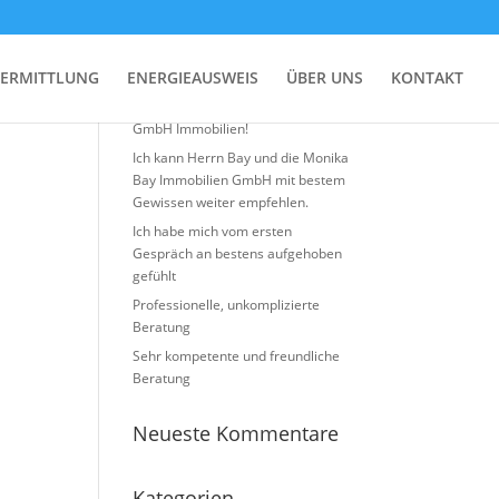
Neueste Beiträge
ERMITTLUNG
ENERGIEAUSWEIS
ÜBER UNS
KONTAKT
Top Erfahrung mit Monika BAY
GmbH Immobilien!
Ich kann Herrn Bay und die Monika
Bay Immobilien GmbH mit bestem
Gewissen weiter empfehlen.
Ich habe mich vom ersten
Gespräch an bestens aufgehoben
gefühlt
Professionelle, unkomplizierte
Beratung
Sehr kompetente und freundliche
Beratung
Neueste Kommentare
Kategorien