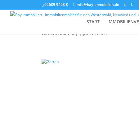
02689 9423-0
info@bay-immobilien.de
Garten
START
IMMOBILIENV
von
Christian Bay
|
Juni 8, 2026