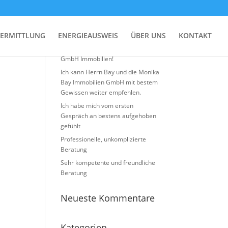
Neueste Beiträge
ERMITTLUNG
ENERGIEAUSWEIS
ÜBER UNS
KONTAKT
Top Erfahrung mit Monika BAY
GmbH Immobilien!
Ich kann Herrn Bay und die Monika
Bay Immobilien GmbH mit bestem
Gewissen weiter empfehlen.
Ich habe mich vom ersten
Gespräch an bestens aufgehoben
gefühlt
Professionelle, unkomplizierte
Beratung
Sehr kompetente und freundliche
Beratung
Neueste Kommentare
Kategorien