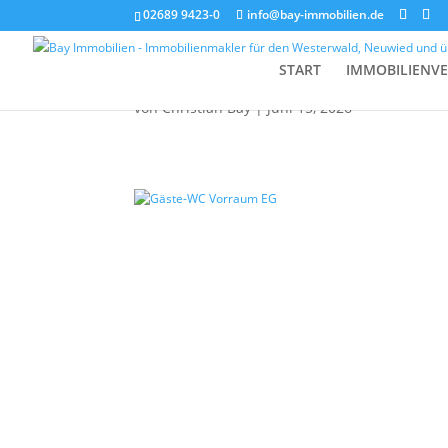
02689 9423-0
info@bay-immobilien.de
Gäste-WC Vorraum E
START
IMMOBILIENV
von
Christian Bay
|
Juni 15, 2026