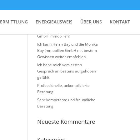
Neueste Beiträge
ERMITTLUNG
ENERGIEAUSWEIS
ÜBER UNS
KONTAKT
Top Erfahrung mit Monika BAY
GmbH Immobilien!
Ich kann Herrn Bay und die Monika
Bay Immobilien GmbH mit bestem
Gewissen weiter empfehlen.
Ich habe mich vom ersten
Gespräch an bestens aufgehoben
gefühlt
Professionelle, unkomplizierte
Beratung
Sehr kompetente und freundliche
Beratung
Neueste Kommentare
Kategorien