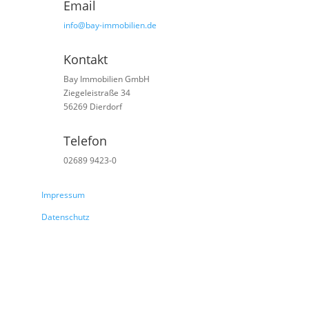
Email
info@bay-immobilien.de
Kontakt
Bay Immobilien GmbH
Ziegeleistraße 34
56269 Dierdorf
Telefon
02689 9423-0
Impressum
Datenschutz
Abonnieren Sie unseren
WhatsApp Kanal und Sie
erhalten aktuelle News.