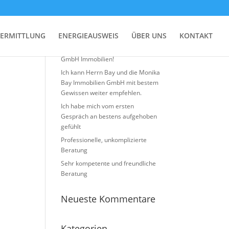
Neueste Beiträge
ERMITTLUNG
ENERGIEAUSWEIS
ÜBER UNS
KONTAKT
Top Erfahrung mit Monika BAY
GmbH Immobilien!
Ich kann Herrn Bay und die Monika
Bay Immobilien GmbH mit bestem
Gewissen weiter empfehlen.
Ich habe mich vom ersten
Gespräch an bestens aufgehoben
gefühlt
Professionelle, unkomplizierte
Beratung
Sehr kompetente und freundliche
Beratung
Neueste Kommentare
Kategorien