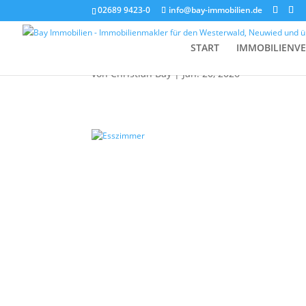
02689 9423-0
info@bay-immobilien.de
Esszimmer
START
IMMOBILIENV
von
Christian Bay
|
Jan. 20, 2026