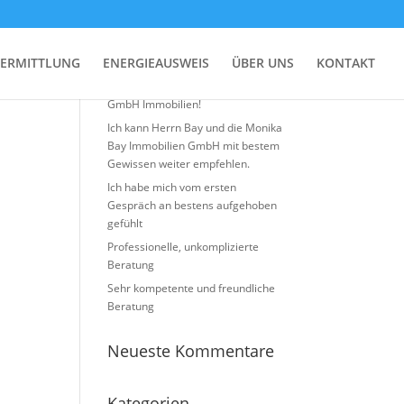
Neueste Beiträge
ERMITTLUNG
ENERGIEAUSWEIS
ÜBER UNS
KONTAKT
Top Erfahrung mit Monika BAY
GmbH Immobilien!
Ich kann Herrn Bay und die Monika
Bay Immobilien GmbH mit bestem
Gewissen weiter empfehlen.
Ich habe mich vom ersten
Gespräch an bestens aufgehoben
gefühlt
Professionelle, unkomplizierte
Beratung
Sehr kompetente und freundliche
Beratung
Neueste Kommentare
Kategorien