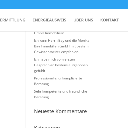
Neueste Beiträge
ERMITTLUNG
ENERGIEAUSWEIS
ÜBER UNS
KONTAKT
Top Erfahrung mit Monika BAY
GmbH Immobilien!
Ich kann Herrn Bay und die Monika
Bay Immobilien GmbH mit bestem
Gewissen weiter empfehlen.
Ich habe mich vom ersten
Gespräch an bestens aufgehoben
gefühlt
Professionelle, unkomplizierte
Beratung
Sehr kompetente und freundliche
Beratung
Neueste Kommentare
Kategorien