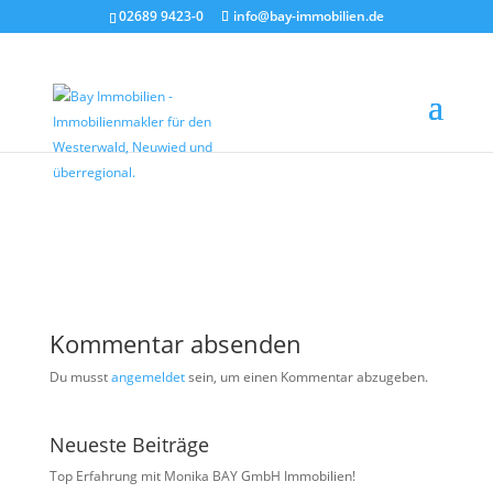
02689 9423-0
info@bay-immobilien.de
444
von
Agentur Kloft
|
Mai 21, 2023
|
0 Kommentare
Kommentar absenden
Du musst
angemeldet
sein, um einen Kommentar abzugeben.
Neueste Beiträge
Top Erfahrung mit Monika BAY GmbH Immobilien!