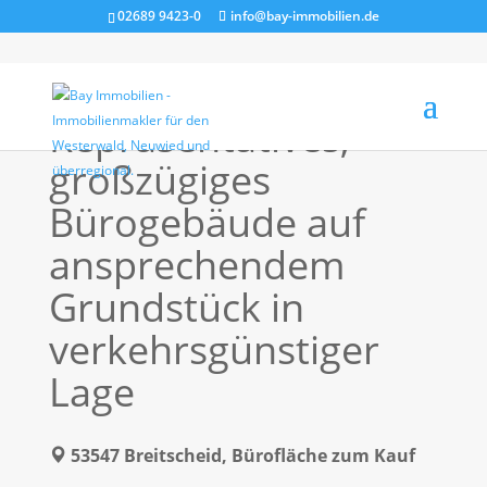
02689 9423-0
info@bay-immobilien.de
Repräsentatives,
großzügiges
Bürogebäude auf
ansprechendem
Grundstück in
verkehrsgünstiger
Lage
53547 Breitscheid, Bürofläche zum Kauf