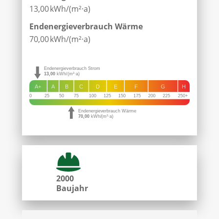
13,00 kWh/(m²·a)
Endenergie­verbrauch Wärme
70,00 kWh/(m²·a)
Endenergieverbrauch Strom
13,00
kWh/(m²·a)
A+
A
B
C
D
E
F
G
H
0
25
50
75
100
125
150
175
200
225
250+
Endenergieverbrauch Wärme
70,00
kWh/(m²·a)
2000
Baujahr